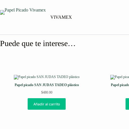
Saltar
al
contenido
VIVAMEX
Puede que te interese…
Papel picado SAN JUDAS TADEO plástico
Papel pica
$
480.00
Añadir al carrito