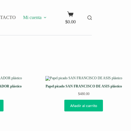
Carro
TACTO
Mi cuenta
de
$
0.00
compra
DOR plástico
Papel picado SAN FRANCISCO DE ASIS plástico
$
480.00
Añadir al carrito